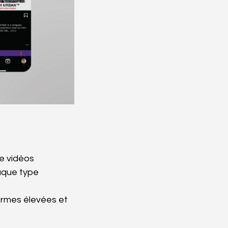
e vidéos 
aque type 
normes élevées et 