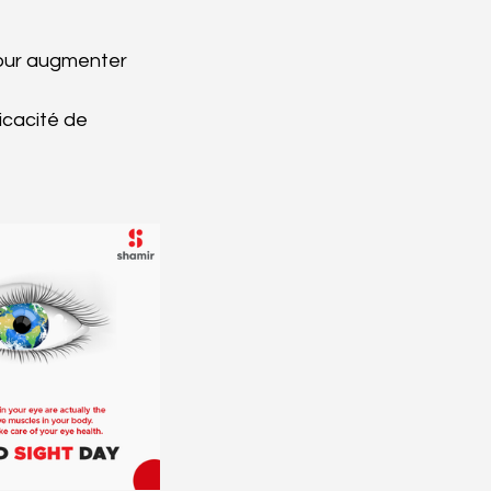
our augmenter 
icacité de 