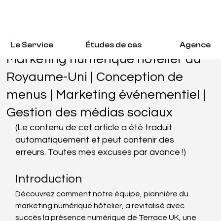
Manan Mehta
18 juin 2024
3 min de lecture
Le Service
Études de cas
Agence
Marketing numérique hôtelier au
Royaume-Uni | Conception de
menus | Marketing événementiel |
Gestion des médias sociaux
(Le contenu de cet article a été traduit 
automatiquement et peut contenir des 
erreurs. Toutes mes excuses par avance !) 
Introduction
Découvrez comment notre équipe, pionnière du 
marketing numérique hôtelier, a revitalisé avec 
succès la présence numérique de Terrace UK, une 