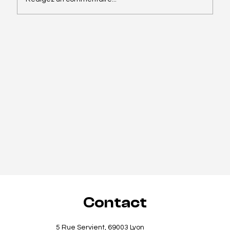
Arty.fartsi : Un cas de numérisation du
yoga, de l'art et du branding personnel
Contact
5 Rue Servient, 69003 Lyon